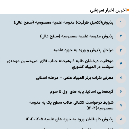
آخرین اخبار آموزشی
پذیرش(تکمیل ظرفیت) مدرسه علمیه معصومیه‌ (سطح عالی)
پذیرش مدرسه علمیه معصومیه‌ (سطح عالی)
مراحل پذیرش و ورود به حوزه علمیه
موفقیت درخشان طلبه فـرهیخته جناب آقای امیرحسین موحدی
سرشت در المپياد كشوري
معرفی نفرات برتر المپیاد علمی – مرحله استانی
گردهمایی اساتید پایه های اول تا سوم
شرایط درخواست انتقالی طلاب سطح یک به مدرسه
معصومیه(۱۴۰۴)
پذیرش داوطلبان ورود به حوزه های علمیه ١۴٠۵-١۴٠۴