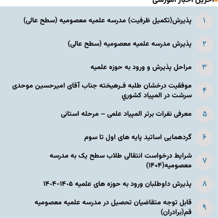
آخرین اخبار آموزشی
پذیرش(تکمیل ظرفیت) مدرسه علمیه معصومیه‌ (سطح عالی)
پذیرش مدرسه علمیه معصومیه‌ (سطح عالی)
مراحل پذیرش و ورود به حوزه علمیه
موفقیت درخشان طلبه فـرهیخته جناب آقای امیرحسین موحدی
سرشت در المپياد كشوري
معرفی نفرات برتر المپیاد علمی – مرحله استانی
گردهمایی اساتید پایه های اول تا سوم
شرایط درخواست انتقالی طلاب سطح یک به مدرسه
معصومیه(۱۴۰۴)
پذیرش داوطلبان ورود به حوزه های علمیه ١۴٠۵-١۴٠۴
قابل توجه متقاضیان تحصیل در مدرسه علمیه معصومیه
قم(برادران)