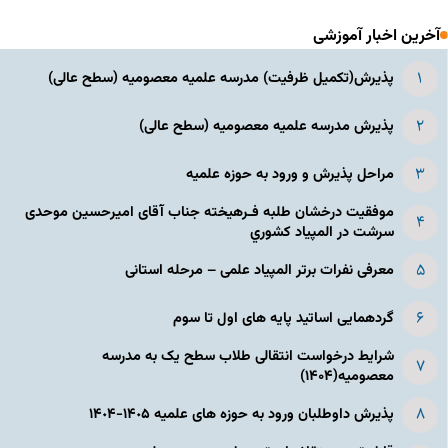
آخرین اخبار آموزشی
پذیرش(تکمیل ظرفیت) مدرسه علمیه معصومیه‌ (سطح عالی)
پذیرش مدرسه علمیه معصومیه‌ (سطح عالی)
مراحل پذیرش و ورود به حوزه علمیه
موفقیت درخشان طلبه فـرهیخته جناب آقای امیرحسین موحدی
سرشت در المپياد كشوري
معرفی نفرات برتر المپیاد علمی – مرحله استانی
گردهمایی اساتید پایه های اول تا سوم
شرایط درخواست انتقالی طلاب سطح یک به مدرسه
معصومیه(۱۴۰۴)
پذیرش داوطلبان ورود به حوزه های علمیه ١۴٠۵-١۴٠۴