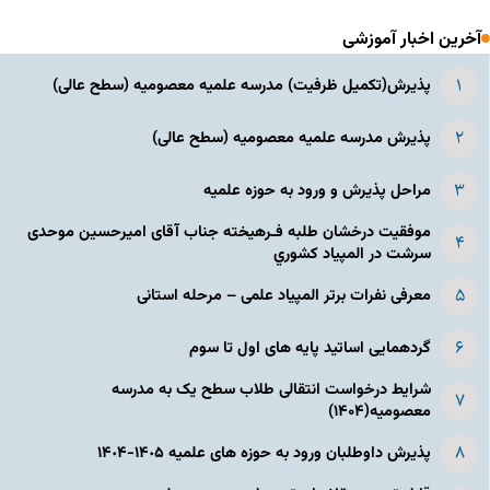
آخرین اخبار آموزشی
پذیرش(تکمیل ظرفیت) مدرسه علمیه معصومیه‌ (سطح عالی)
پذیرش مدرسه علمیه معصومیه‌ (سطح عالی)
مراحل پذیرش و ورود به حوزه علمیه
موفقیت درخشان طلبه فـرهیخته جناب آقای امیرحسین موحدی
سرشت در المپياد كشوري
معرفی نفرات برتر المپیاد علمی – مرحله استانی
گردهمایی اساتید پایه های اول تا سوم
شرایط درخواست انتقالی طلاب سطح یک به مدرسه
معصومیه(۱۴۰۴)
پذیرش داوطلبان ورود به حوزه های علمیه ١۴٠۵-١۴٠۴