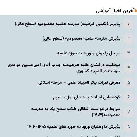
آخرین اخبار آموزشی
پذیرش(تکمیل ظرفیت) مدرسه علمیه معصومیه‌ (سطح عالی)
پذیرش مدرسه علمیه معصومیه‌ (سطح عالی)
مراحل پذیرش و ورود به حوزه علمیه
موفقیت درخشان طلبه فـرهیخته جناب آقای امیرحسین موحدی
سرشت در المپياد كشوري
معرفی نفرات برتر المپیاد علمی – مرحله استانی
گردهمایی اساتید پایه های اول تا سوم
شرایط درخواست انتقالی طلاب سطح یک به مدرسه
معصومیه(۱۴۰۴)
پذیرش داوطلبان ورود به حوزه های علمیه ١۴٠۵-١۴٠۴