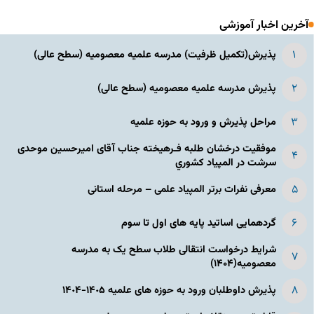
آخرین اخبار آموزشی
پذیرش(تکمیل ظرفیت) مدرسه علمیه معصومیه‌ (سطح عالی)
پذیرش مدرسه علمیه معصومیه‌ (سطح عالی)
مراحل پذیرش و ورود به حوزه علمیه
موفقیت درخشان طلبه فـرهیخته جناب آقای امیرحسین موحدی
سرشت در المپياد كشوري
معرفی نفرات برتر المپیاد علمی – مرحله استانی
گردهمایی اساتید پایه های اول تا سوم
شرایط درخواست انتقالی طلاب سطح یک به مدرسه
معصومیه(۱۴۰۴)
پذیرش داوطلبان ورود به حوزه های علمیه ١۴٠۵-١۴٠۴