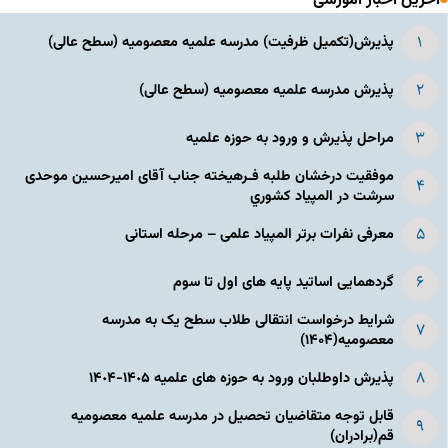
آخرین اخبار آموزشی
پذیرش(تکمیل ظرفیت) مدرسه علمیه معصومیه‌ (سطح عالی)
پذیرش مدرسه علمیه معصومیه‌ (سطح عالی)
مراحل پذیرش و ورود به حوزه علمیه
موفقیت درخشان طلبه فـرهیخته جناب آقای امیرحسین موحدی
سرشت در المپياد كشوري
معرفی نفرات برتر المپیاد علمی – مرحله استانی
گردهمایی اساتید پایه های اول تا سوم
شرایط درخواست انتقالی طلاب سطح یک به مدرسه
معصومیه(۱۴۰۴)
پذیرش داوطلبان ورود به حوزه های علمیه ١۴٠۵-١۴٠۴
قابل توجه متقاضیان تحصیل در مدرسه علمیه معصومیه
قم(برادران)