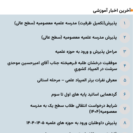
آخرین اخبار آموزشی
پذیرش(تکمیل ظرفیت) مدرسه علمیه معصومیه‌ (سطح عالی)
پذیرش مدرسه علمیه معصومیه‌ (سطح عالی)
مراحل پذیرش و ورود به حوزه علمیه
موفقیت درخشان طلبه فـرهیخته جناب آقای امیرحسین موحدی
سرشت در المپياد كشوري
معرفی نفرات برتر المپیاد علمی – مرحله استانی
گردهمایی اساتید پایه های اول تا سوم
شرایط درخواست انتقالی طلاب سطح یک به مدرسه
معصومیه(۱۴۰۴)
پذیرش داوطلبان ورود به حوزه های علمیه ١۴٠۵-١۴٠۴