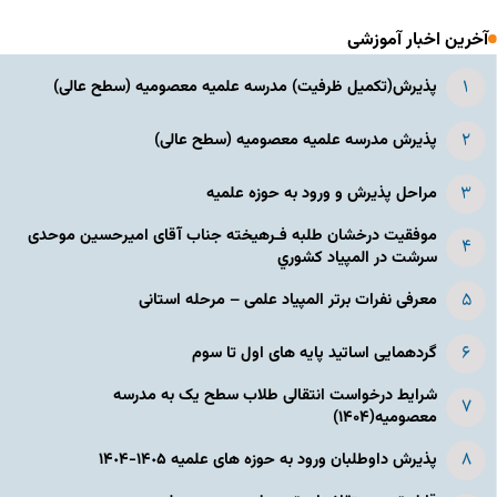
آخرین اخبار آموزشی
پذیرش(تکمیل ظرفیت) مدرسه علمیه معصومیه‌ (سطح عالی)
پذیرش مدرسه علمیه معصومیه‌ (سطح عالی)
مراحل پذیرش و ورود به حوزه علمیه
موفقیت درخشان طلبه فـرهیخته جناب آقای امیرحسین موحدی
سرشت در المپياد كشوري
معرفی نفرات برتر المپیاد علمی – مرحله استانی
گردهمایی اساتید پایه های اول تا سوم
شرایط درخواست انتقالی طلاب سطح یک به مدرسه
معصومیه(۱۴۰۴)
پذیرش داوطلبان ورود به حوزه های علمیه ١۴٠۵-١۴٠۴