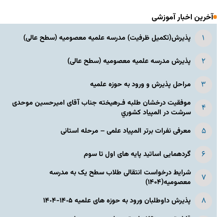
آخرین اخبار آموزشی
پذیرش(تکمیل ظرفیت) مدرسه علمیه معصومیه‌ (سطح عالی)
پذیرش مدرسه علمیه معصومیه‌ (سطح عالی)
مراحل پذیرش و ورود به حوزه علمیه
موفقیت درخشان طلبه فـرهیخته جناب آقای امیرحسین موحدی
سرشت در المپياد كشوري
معرفی نفرات برتر المپیاد علمی – مرحله استانی
گردهمایی اساتید پایه های اول تا سوم
شرایط درخواست انتقالی طلاب سطح یک به مدرسه
معصومیه(۱۴۰۴)
پذیرش داوطلبان ورود به حوزه های علمیه ١۴٠۵-١۴٠۴