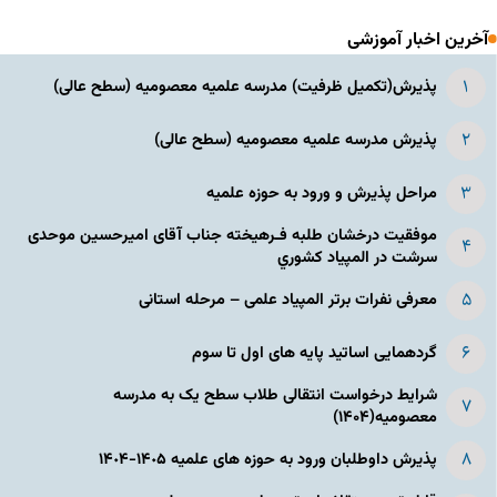
آخرین اخبار آموزشی
پذیرش(تکمیل ظرفیت) مدرسه علمیه معصومیه‌ (سطح عالی)
پذیرش مدرسه علمیه معصومیه‌ (سطح عالی)
مراحل پذیرش و ورود به حوزه علمیه
موفقیت درخشان طلبه فـرهیخته جناب آقای امیرحسین موحدی
سرشت در المپياد كشوري
معرفی نفرات برتر المپیاد علمی – مرحله استانی
گردهمایی اساتید پایه های اول تا سوم
شرایط درخواست انتقالی طلاب سطح یک به مدرسه
معصومیه(۱۴۰۴)
پذیرش داوطلبان ورود به حوزه های علمیه ١۴٠۵-١۴٠۴