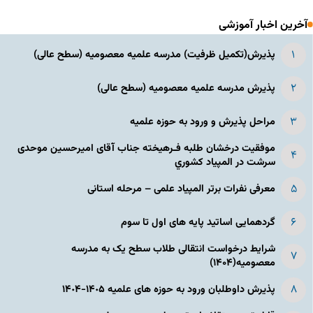
آخرین اخبار آموزشی
پذیرش(تکمیل ظرفیت) مدرسه علمیه معصومیه‌ (سطح عالی)
پذیرش مدرسه علمیه معصومیه‌ (سطح عالی)
مراحل پذیرش و ورود به حوزه علمیه
موفقیت درخشان طلبه فـرهیخته جناب آقای امیرحسین موحدی
سرشت در المپياد كشوري
معرفی نفرات برتر المپیاد علمی – مرحله استانی
گردهمایی اساتید پایه های اول تا سوم
شرایط درخواست انتقالی طلاب سطح یک به مدرسه
معصومیه(۱۴۰۴)
پذیرش داوطلبان ورود به حوزه های علمیه ١۴٠۵-١۴٠۴