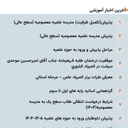
آخرین اخبار آموزشی
پذیرش(تکمیل ظرفیت) مدرسه علمیه معصومیه‌ (سطح عالی)
پذیرش مدرسه علمیه معصومیه‌ (سطح عالی)
مراحل پذیرش و ورود به حوزه علمیه
موفقیت درخشان طلبه فـرهیخته جناب آقای امیرحسین موحدی
سرشت در المپياد كشوري
معرفی نفرات برتر المپیاد علمی – مرحله استانی
گردهمایی اساتید پایه های اول تا سوم
شرایط درخواست انتقالی طلاب سطح یک به مدرسه
معصومیه(۱۴۰۴)
پذیرش داوطلبان ورود به حوزه های علمیه ١۴٠۵-١۴٠۴