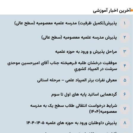
آخرین اخبار آموزشی
پذیرش(تکمیل ظرفیت) مدرسه علمیه معصومیه‌ (سطح عالی)
پذیرش مدرسه علمیه معصومیه‌ (سطح عالی)
مراحل پذیرش و ورود به حوزه علمیه
موفقیت درخشان طلبه فـرهیخته جناب آقای امیرحسین موحدی
سرشت در المپياد كشوري
معرفی نفرات برتر المپیاد علمی – مرحله استانی
گردهمایی اساتید پایه های اول تا سوم
شرایط درخواست انتقالی طلاب سطح یک به مدرسه
معصومیه(۱۴۰۴)
پذیرش داوطلبان ورود به حوزه های علمیه ١۴٠۵-١۴٠۴