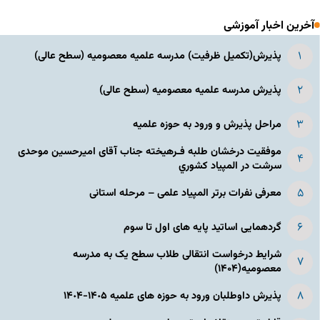
آخرین اخبار آموزشی
پذیرش(تکمیل ظرفیت) مدرسه علمیه معصومیه‌ (سطح عالی)
پذیرش مدرسه علمیه معصومیه‌ (سطح عالی)
مراحل پذیرش و ورود به حوزه علمیه
موفقیت درخشان طلبه فـرهیخته جناب آقای امیرحسین موحدی
سرشت در المپياد كشوري
معرفی نفرات برتر المپیاد علمی – مرحله استانی
گردهمایی اساتید پایه های اول تا سوم
شرایط درخواست انتقالی طلاب سطح یک به مدرسه
معصومیه(۱۴۰۴)
پذیرش داوطلبان ورود به حوزه های علمیه ١۴٠۵-١۴٠۴