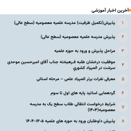
آخرین اخبار آموزشی
پذیرش(تکمیل ظرفیت) مدرسه علمیه معصومیه‌ (سطح عالی)
پذیرش مدرسه علمیه معصومیه‌ (سطح عالی)
مراحل پذیرش و ورود به حوزه علمیه
موفقیت درخشان طلبه فـرهیخته جناب آقای امیرحسین موحدی
سرشت در المپياد كشوري
معرفی نفرات برتر المپیاد علمی – مرحله استانی
گردهمایی اساتید پایه های اول تا سوم
شرایط درخواست انتقالی طلاب سطح یک به مدرسه
معصومیه(۱۴۰۴)
پذیرش داوطلبان ورود به حوزه های علمیه ١۴٠۵-١۴٠۴