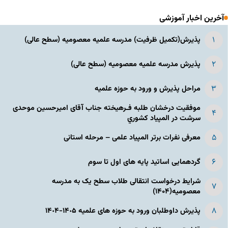
آخرین اخبار آموزشی
پذیرش(تکمیل ظرفیت) مدرسه علمیه معصومیه‌ (سطح عالی)
پذیرش مدرسه علمیه معصومیه‌ (سطح عالی)
مراحل پذیرش و ورود به حوزه علمیه
موفقیت درخشان طلبه فـرهیخته جناب آقای امیرحسین موحدی
سرشت در المپياد كشوري
معرفی نفرات برتر المپیاد علمی – مرحله استانی
گردهمایی اساتید پایه های اول تا سوم
شرایط درخواست انتقالی طلاب سطح یک به مدرسه
معصومیه(۱۴۰۴)
پذیرش داوطلبان ورود به حوزه های علمیه ١۴٠۵-١۴٠۴