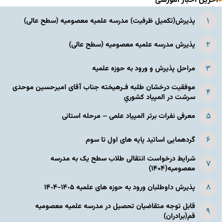
آخرین اخبار آموزشی
پذیرش(تکمیل ظرفیت) مدرسه علمیه معصومیه‌ (سطح عالی)
پذیرش مدرسه علمیه معصومیه‌ (سطح عالی)
مراحل پذیرش و ورود به حوزه علمیه
موفقیت درخشان طلبه فـرهیخته جناب آقای امیرحسین موحدی
سرشت در المپياد كشوري
معرفی نفرات برتر المپیاد علمی – مرحله استانی
گردهمایی اساتید پایه های اول تا سوم
شرایط درخواست انتقالی طلاب سطح یک به مدرسه
معصومیه(۱۴۰۴)
پذیرش داوطلبان ورود به حوزه های علمیه ١۴٠۵-١۴٠۴
قابل توجه متقاضیان تحصیل در مدرسه علمیه معصومیه
قم(برادران)