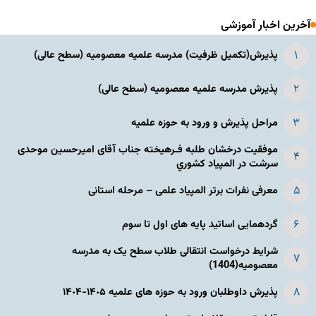
آخرین اخبار آموزشی
پذیرش(تکمیل ظرفیت) مدرسه علمیه معصومیه‌ (سطح عالی)
پذیرش مدرسه علمیه معصومیه‌ (سطح عالی)
مراحل پذیرش و ورود به حوزه علمیه
موفقیت درخشان طلبه فـرهیخته جناب آقای امیرحسین موحدی
سرشت در المپياد كشوري
معرفی نفرات برتر المپیاد علمی – مرحله استانی
گردهمایی اساتید پایه های اول تا سوم
شرایط درخواست انتقالی طلاب سطح یک به مدرسه
معصومیه(1404)
پذیرش داوطلبان ورود به حوزه های علمیه ١۴٠۵-١۴٠۴