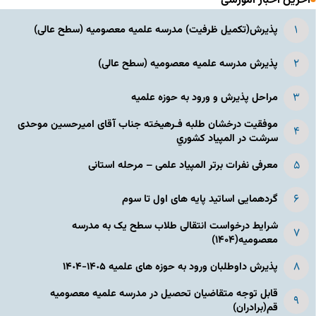
آخرین اخبار آموزشی
پذیرش(تکمیل ظرفیت) مدرسه علمیه معصومیه‌ (سطح عالی)
پذیرش مدرسه علمیه معصومیه‌ (سطح عالی)
مراحل پذیرش و ورود به حوزه علمیه
موفقیت درخشان طلبه فـرهیخته جناب آقای امیرحسین موحدی
سرشت در المپياد كشوري
معرفی نفرات برتر المپیاد علمی – مرحله استانی
گردهمایی اساتید پایه های اول تا سوم
شرایط درخواست انتقالی طلاب سطح یک به مدرسه
معصومیه(۱۴۰۴)
پذیرش داوطلبان ورود به حوزه های علمیه ١۴٠۵-١۴٠۴
قابل توجه متقاضیان تحصیل در مدرسه علمیه معصومیه
قم(برادران)