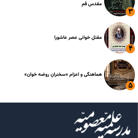
مقدس قم
مقتل خوانی عصر عاشورا
هماهنگی و اعزام «سخنرانِ روضه خوان»