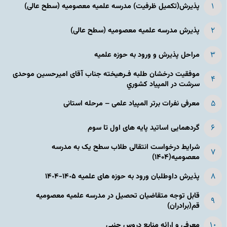
پذیرش(تکمیل ظرفیت) مدرسه علمیه معصومیه‌ (سطح عالی)
پذیرش مدرسه علمیه معصومیه‌ (سطح عالی)
مراحل پذیرش و ورود به حوزه علمیه
موفقیت درخشان طلبه فـرهیخته جناب آقای امیرحسین موحدی
سرشت در المپياد كشوري
معرفی نفرات برتر المپیاد علمی – مرحله استانی
گردهمایی اساتید پایه های اول تا سوم
شرایط درخواست انتقالی طلاب سطح یک به مدرسه
معصومیه(۱۴۰۴)
پذیرش داوطلبان ورود به حوزه های علمیه ١۴٠۵-١۴٠۴
قابل توجه متقاضیان تحصیل در مدرسه علمیه معصومیه
قم(برادران)
معرفی و ارائه منابع دروس جنبی