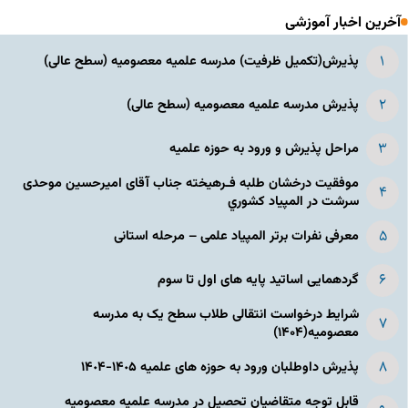
آخرین اخبار آموزشی
پذیرش(تکمیل ظرفیت) مدرسه علمیه معصومیه‌ (سطح عالی)
پذیرش مدرسه علمیه معصومیه‌ (سطح عالی)
مراحل پذیرش و ورود به حوزه علمیه
موفقیت درخشان طلبه فـرهیخته جناب آقای امیرحسین موحدی
سرشت در المپياد كشوري
معرفی نفرات برتر المپیاد علمی – مرحله استانی
گردهمایی اساتید پایه های اول تا سوم
شرایط درخواست انتقالی طلاب سطح یک به مدرسه
معصومیه(۱۴۰۴)
پذیرش داوطلبان ورود به حوزه های علمیه ١۴٠۵-١۴٠۴
قابل توجه متقاضیان تحصیل در مدرسه علمیه معصومیه