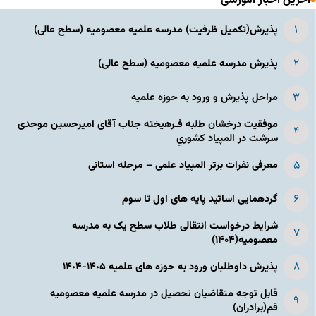
آخرین اخبار آموزشی
پذیرش(تکمیل ظرفیت) مدرسه علمیه معصومیه‌ (سطح عالی)
پذیرش مدرسه علمیه معصومیه‌ (سطح عالی)
مراحل پذیرش و ورود به حوزه علمیه
موفقیت درخشان طلبه فـرهیخته جناب آقای امیرحسین موحدی
سرشت در المپياد كشوري
معرفی نفرات برتر المپیاد علمی – مرحله استانی
گردهمایی اساتید پایه های اول تا سوم
شرایط درخواست انتقالی طلاب سطح یک به مدرسه
معصومیه(۱۴۰۴)
پذیرش داوطلبان ورود به حوزه های علمیه ١۴٠۵-١۴٠۴
قابل توجه متقاضیان تحصیل در مدرسه علمیه معصومیه
قم(برادران)