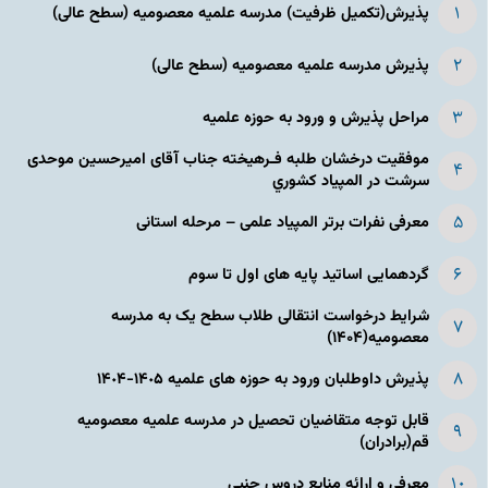
پذیرش(تکمیل ظرفیت) مدرسه علمیه معصومیه‌ (سطح عالی)
پذیرش مدرسه علمیه معصومیه‌ (سطح عالی)
مراحل پذیرش و ورود به حوزه علمیه
موفقیت درخشان طلبه فـرهیخته جناب آقای امیرحسین موحدی
سرشت در المپياد كشوري
معرفی نفرات برتر المپیاد علمی – مرحله استانی
گردهمایی اساتید پایه های اول تا سوم
شرایط درخواست انتقالی طلاب سطح یک به مدرسه
معصومیه(۱۴۰۴)
پذیرش داوطلبان ورود به حوزه های علمیه ١۴٠۵-١۴٠۴
قابل توجه متقاضیان تحصیل در مدرسه علمیه معصومیه
قم(برادران)
معرفی و ارائه منابع دروس جنبی