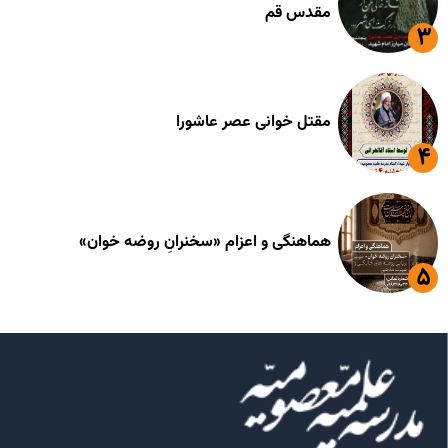
مقدس قم
مقتل خوانی عصر عاشورا
هماهنگی و اعزام «سخنرانِ روضه خوان»