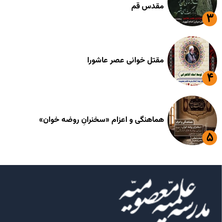
مقدس قم
مقتل خوانی عصر عاشورا
هماهنگی و اعزام «سخنرانِ روضه خوان»