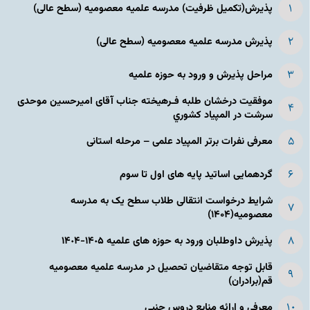
پذیرش(تکمیل ظرفیت) مدرسه علمیه معصومیه‌ (سطح عالی)
پذیرش مدرسه علمیه معصومیه‌ (سطح عالی)
مراحل پذیرش و ورود به حوزه علمیه
موفقیت درخشان طلبه فـرهیخته جناب آقای امیرحسین موحدی
سرشت در المپياد كشوري
معرفی نفرات برتر المپیاد علمی – مرحله استانی
گردهمایی اساتید پایه های اول تا سوم
شرایط درخواست انتقالی طلاب سطح یک به مدرسه
معصومیه(۱۴۰۴)
پذیرش داوطلبان ورود به حوزه های علمیه ١۴٠۵-١۴٠۴
قابل توجه متقاضیان تحصیل در مدرسه علمیه معصومیه
قم(برادران)
معرفی و ارائه منابع دروس جنبی