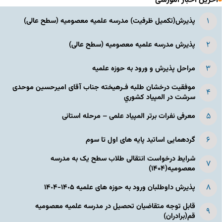
آخرین اخبار آموزشی
پذیرش(تکمیل ظرفیت) مدرسه علمیه معصومیه‌ (سطح عالی)
پذیرش مدرسه علمیه معصومیه‌ (سطح عالی)
مراحل پذیرش و ورود به حوزه علمیه
موفقیت درخشان طلبه فـرهیخته جناب آقای امیرحسین موحدی
سرشت در المپياد كشوري
معرفی نفرات برتر المپیاد علمی – مرحله استانی
گردهمایی اساتید پایه های اول تا سوم
شرایط درخواست انتقالی طلاب سطح یک به مدرسه
معصومیه(۱۴۰۴)
پذیرش داوطلبان ورود به حوزه های علمیه ١۴٠۵-١۴٠۴
قابل توجه متقاضیان تحصیل در مدرسه علمیه معصومیه
قم(برادران)