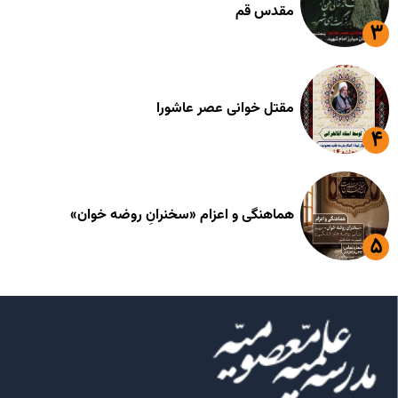
مقدس قم
مقتل خوانی عصر عاشورا
هماهنگی و اعزام «سخنرانِ روضه خوان»