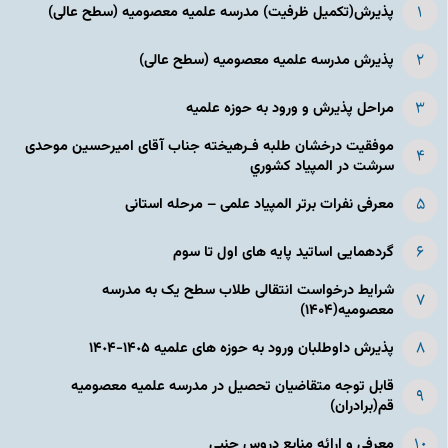
پذیرش(تکمیل ظرفیت) مدرسه علمیه معصومیه‌ (سطح عالی)
پذیرش مدرسه علمیه معصومیه‌ (سطح عالی)
مراحل پذیرش و ورود به حوزه علمیه
موفقیت درخشان طلبه فـرهیخته جناب آقای امیرحسین موحدی
سرشت در المپياد كشوري
معرفی نفرات برتر المپیاد علمی – مرحله استانی
گردهمایی اساتید پایه های اول تا سوم
شرایط درخواست انتقالی طلاب سطح یک به مدرسه
معصومیه(۱۴۰۴)
پذیرش داوطلبان ورود به حوزه های علمیه ١۴٠۵-١۴٠۴
قابل توجه متقاضیان تحصیل در مدرسه علمیه معصومیه
قم(برادران)
معرفی و ارائه منابع دروس جنبی