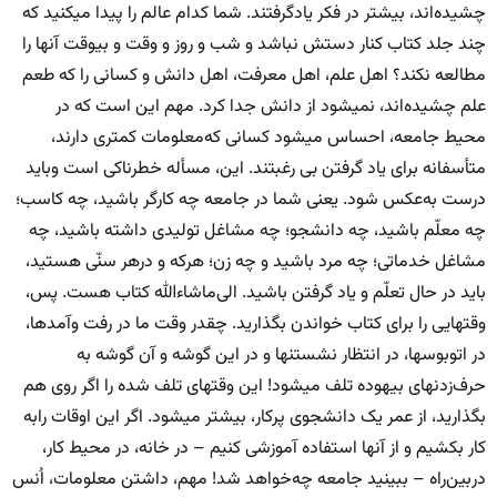
چشیده‌اند، بیشتر در فکر یادگرفتند. شما کدام عالم را پیدا میکنید که
چند جلد کتاب کنار دستش نباشد و شب و روز و وقت و بیوقت آنها را
مطالعه نکند؟ اهل علم، اهل معرفت، اهل دانش و کسانی را که طعم
علم چشیده‌اند، نمیشود از دانش جدا کرد. مهم این است که در
محیط جامعه، احساس میشود کسانی که‌معلومات کمتری دارند،
متأسفانه برای یاد گرفتن بی رغبتند. این، مسأله خطرناکی است وباید
درست به‌عکس شود. یعنی شما در جامعه چه کارگر باشید، چه کاسب؛
چه معلّم باشید، چه دانشجو؛ چه مشاغل تولیدی داشته باشید، چه
مشاغل خدماتی؛ چه مرد باشید و چه زن؛ هرکه و درهر سنّی هستید،
باید در حال تعلّم و یاد گرفتن باشید. الی‌ماشاءالله کتاب هست. پس،
وقتهایی را برای کتاب خواندن بگذارید. چقدر وقت ما در رفت وآمدها،
در اتوبوسها، در انتظار نشستنها و در این گوشه و آن گوشه به
حرف‌زدنهای بیهوده تلف میشود! این وقتهای تلف شده را اگر روی هم
بگذارید، از عمر یک دانشجوی پرکار، بیشتر میشود. اگر این اوقات رابه
کار بکشیم و از آنها استفاده آموزشی کنیم – در خانه، در محیط کار،
دربین‌راه – ببینید جامعه چه‌خواهد شد! مهم، داشتن معلومات، اُنس