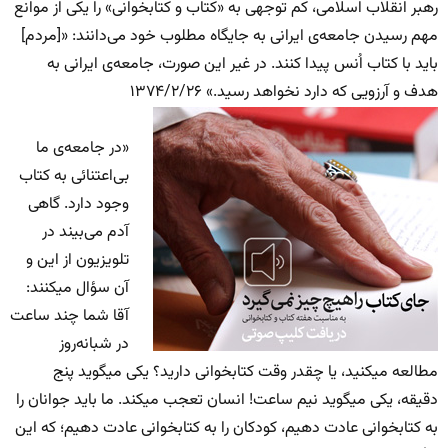
رهبر انقلاب اسلامی، کم‌ توجهی به «کتاب و کتابخوانی» را یکی از موانع
مهم رسیدن جامعه‌ی ایرانی به جایگاه مطلوب خود می‌دانند: «[مردم]
باید با کتاب اُنس پیدا کنند. در غیر این صورت، جامعه‌ی ایرانی به
هدف و آرزویی که دارد نخواهد رسید.» ۱۳۷۴/۲/۲۶
«در جامعه‌ی ما
بی‌اعتنائی به کتاب
وجود دارد. گاهی
آدم می‌بیند در
تلویزیون از این و
آن سؤال میکنند:
آقا شما چند ساعت
در شبانه‌روز
مطالعه میکنید، یا چقدر وقت کتابخوانی دارید؟ یکی میگوید پنج
دقیقه، یکی میگوید نیم ساعت! انسان تعجب میکند. ما باید جوانان را
به کتابخوانی عادت دهیم، کودکان را به کتابخوانی عادت دهیم؛ که این