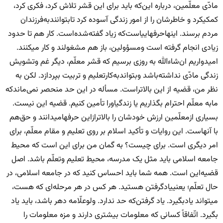
مادّی معلّمین، درباره این‌که باید برای این قشر تلاش کرد، فکری کرد،
کمکیکرد و خاطرشان را از امور زندگی آسوده کرد تابتوانندبه‌فرزندان
مردم برسند. اینهاحرفهاییاست‌که زیاد گفته‌شده‌است. کار هم تا حدود
زیادی انجام گرفته است ومسؤولین، باز هم مشغولند و کار میکنند.
امیدواریم ان‌شاءالله به روزی برسیم که قشر معلّم، دیگر غم وتشویش
زندگی مادّی نداشته‌باشد وبتواندبه‌کارتعلیم و تربیت بپردازد. لکن به
نظر من، قضیه از این بالاتراست. مسأله در این حد منحصر نمی‌ماندکه
مابه معلّم احترام بگذاریم یا زندگیاورا تأمین کنیم. قضیه این نیست.
بسیاری ازمعلّمین ارزش خودشان را بالاترازاین حرفهامیدانند و حق‌هم
با آنهاست. این روایات و تأکید اسلام بر روی تعلیم و مقام معلّم، برای
امر دیگری است. برای چیست؟ به گمان من برای این است که محیط
جامعه اسلامی باید مثل یک مدرسه، محیط تعلیم وتعلّم باشد. اصل
قضیه‌این است. همه شما باید احساس کنید که در جامعه اسلامی، در
حال تعلّم؛ یعنییادگرفتن هستید. هر کس در هر مرحله‌ای که هست،
میتواند یادبگیرد. یاد گرفتن‌که حد ندارد. ولوعلّامه دهر باشد، باید یاد
بگیرد. اتّفاقاً کسانی که معلومات بیشتری دارند و مزه معلومات را