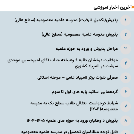
آخرین اخبار آموزشی
پذیرش(تکمیل ظرفیت) مدرسه علمیه معصومیه‌ (سطح عالی)
پذیرش مدرسه علمیه معصومیه‌ (سطح عالی)
مراحل پذیرش و ورود به حوزه علمیه
موفقیت درخشان طلبه فـرهیخته جناب آقای امیرحسین موحدی
سرشت در المپياد كشوري
معرفی نفرات برتر المپیاد علمی – مرحله استانی
گردهمایی اساتید پایه های اول تا سوم
شرایط درخواست انتقالی طلاب سطح یک به مدرسه
معصومیه(۱۴۰۴)
پذیرش داوطلبان ورود به حوزه های علمیه ١۴٠۵-١۴٠۴
قابل توجه متقاضیان تحصیل در مدرسه علمیه معصومیه