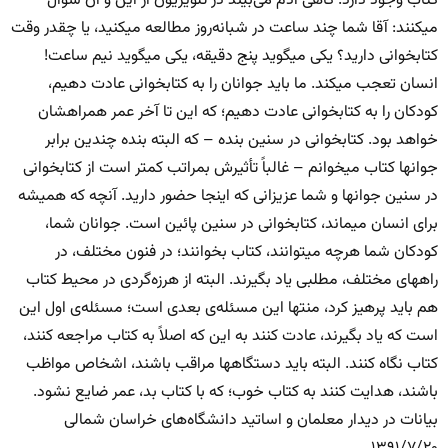
کتاب وجود دارد. گاهی آدم می‌بیند در تلویزیون از این و آن سؤال
میکنند: آقا شما چند ساعت در شبانه‌روز مطالعه میکنید، یا چقدر وقت
کتابخوانی دارید؟ یکی میگوید پنج دقیقه، یکی میگوید نیم ساعت!
انسان تعجب میکند. ما باید جوانان را به کتابخوانی عادت دهیم،
کودکان را به کتابخوانی عادت دهیم؛ که این تا آخر عمر همراهشان
خواهد بود. کتابخوانی در سنین بنده – که البته بنده چندین برابر
جوانها کتاب میخوانم – غالباً تأثیرش بمراتب کمتر است از کتابخوانی
در سنین جوانها و شما عزیزانی که اینجا حضور دارید. آنچه که همیشه
برای انسان میماند، کتابخوانی در سنین پائین است. جوانان شما،
کودکان شما هرچه میتوانند، کتاب بخوانند؛ در فنون مختلف، در
راههای مختلف، مطلبی یاد بگیرند. البته از هرزه‌گردی در محیط کتاب
هم باید پرهیز کرد، منتها این مسئله‌ی بعدی است؛ مسئله‌ی اول این
است که یاد بگیرند، عادت کنند به این که اصلاً به کتاب مراجعه کنند،
کتاب نگاه کنند. البته باید دستگاهها مراقب باشند، اشخاص مواظب
باشند، هدایت کنند به کتاب خوب؛ که با کتاب بد، عمر ضایع نشود.
بیانات در دیدار معلمان و اساتید دانشگاه‌های خراسان شمالی