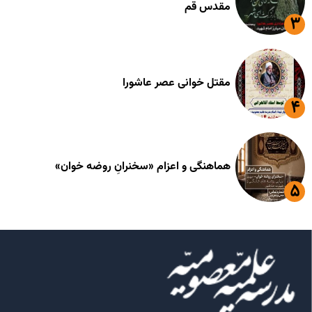
مقدس قم
مقتل خوانی عصر عاشورا
هماهنگی و اعزام «سخنرانِ روضه خوان»