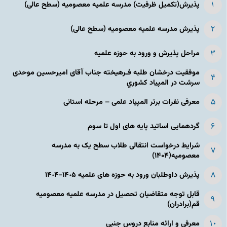
پذیرش(تکمیل ظرفیت) مدرسه علمیه معصومیه‌ (سطح عالی)
پذیرش مدرسه علمیه معصومیه‌ (سطح عالی)
مراحل پذیرش و ورود به حوزه علمیه
موفقیت درخشان طلبه فـرهیخته جناب آقای امیرحسین موحدی
سرشت در المپياد كشوري
معرفی نفرات برتر المپیاد علمی – مرحله استانی
گردهمایی اساتید پایه های اول تا سوم
شرایط درخواست انتقالی طلاب سطح یک به مدرسه
معصومیه(۱۴۰۴)
پذیرش داوطلبان ورود به حوزه های علمیه ١۴٠۵-١۴٠۴
قابل توجه متقاضیان تحصیل در مدرسه علمیه معصومیه
قم(برادران)
معرفی و ارائه منابع دروس جنبی