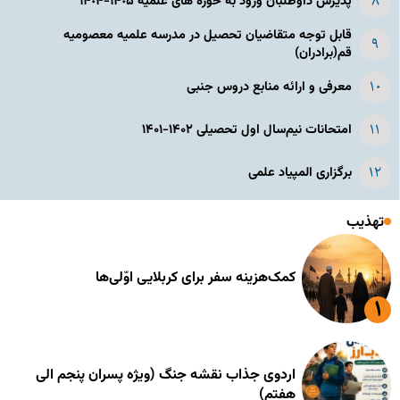
پذیرش داوطلبان ورود به حوزه های علمیه ١۴٠۵-١۴٠۴
قابل توجه متقاضیان تحصیل در مدرسه علمیه معصومیه
قم(برادران)
معرفی و ارائه منابع دروس جنبی
امتحانات نیم‌سال اول تحصیلی ۱۴۰۲-۱۴۰۱
برگزاری المپیاد علمی
تهذیب
کمک‌هزینه سفر برای کربلایی اوّلی‌ها
اردوی جذاب نقشه جنگ (ویژه پسران پنجم الی
هفتم)