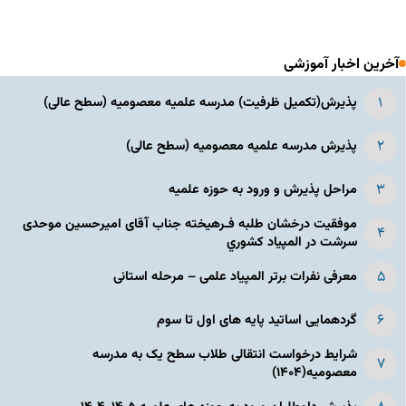
آخرین اخبار آموزشی
پذیرش(تکمیل ظرفیت) مدرسه علمیه معصومیه‌ (سطح عالی)
پذیرش مدرسه علمیه معصومیه‌ (سطح عالی)
مراحل پذیرش و ورود به حوزه علمیه
موفقیت درخشان طلبه فـرهیخته جناب آقای امیرحسین موحدی
سرشت در المپياد كشوري
معرفی نفرات برتر المپیاد علمی – مرحله استانی
گردهمایی اساتید پایه های اول تا سوم
شرایط درخواست انتقالی طلاب سطح یک به مدرسه
معصومیه(۱۴۰۴)