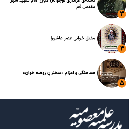
دسته‌ی عزاداری نوجوانان مبارز امام شهید شهر
مقدس قم
مقتل خوانی عصر عاشورا
هماهنگی و اعزام «سخنرانِ روضه خوان»