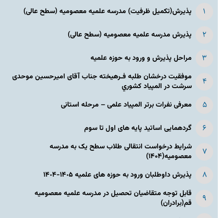
پذیرش(تکمیل ظرفیت) مدرسه علمیه معصومیه‌ (سطح عالی)
پذیرش مدرسه علمیه معصومیه‌ (سطح عالی)
مراحل پذیرش و ورود به حوزه علمیه
موفقیت درخشان طلبه فـرهیخته جناب آقای امیرحسین موحدی
سرشت در المپياد كشوري
معرفی نفرات برتر المپیاد علمی – مرحله استانی
گردهمایی اساتید پایه های اول تا سوم
شرایط درخواست انتقالی طلاب سطح یک به مدرسه
معصومیه(۱۴۰۴)
پذیرش داوطلبان ورود به حوزه های علمیه ١۴٠۵-١۴٠۴
قابل توجه متقاضیان تحصیل در مدرسه علمیه معصومیه
قم(برادران)