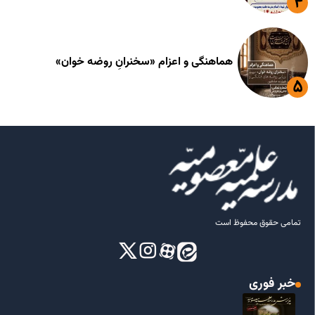
هماهنگی و اعزام «سخنرانِ روضه خوان»
تمامی حقوق محفوظ است
خبر فوری