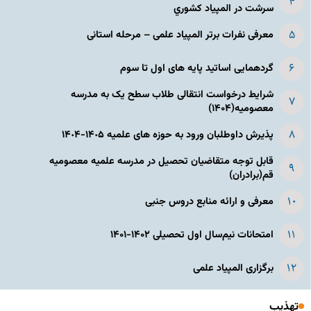
سرشت در المپياد كشوري
معرفی نفرات برتر المپیاد علمی – مرحله استانی
گردهمایی اساتید پایه های اول تا سوم
شرایط درخواست انتقالی طلاب سطح یک به مدرسه
معصومیه(۱۴۰۴)
پذیرش داوطلبان ورود به حوزه های علمیه ١۴٠۵-١۴٠۴
قابل توجه متقاضیان تحصیل در مدرسه علمیه معصومیه
قم(برادران)
معرفی و ارائه منابع دروس جنبی
امتحانات نیم‌سال اول تحصیلی ۱۴۰۲-۱۴۰۱
برگزاری المپیاد علمی
تهذیب