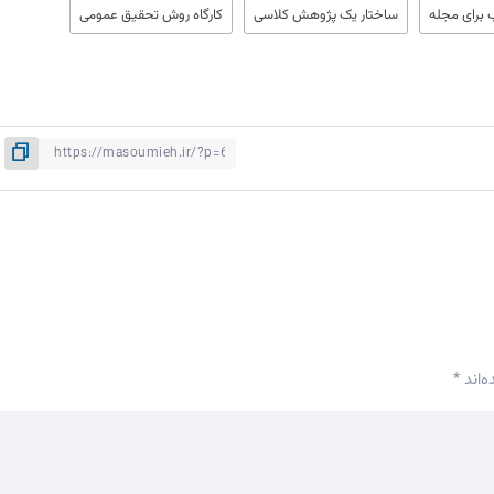
ا
 برای مجله
ساختار یک پژوهش کلاسی
کارگاه روش تحقیق عمومی
ا
ک
ک
با
و
پ
ا
ک
‌اند
*