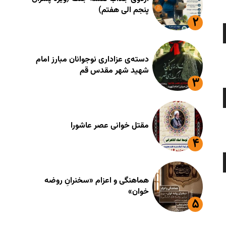
اهش
پنجم الی هفتم)
دا
ایین
رای
ز
ستفاده
فزایش
لیدهای
نید.
دسته‌ی عزاداری نوجوانان مبارز امام
لا
شهید شهر مقدس قم
اهش
دا
ایین
رای
ز
ستفاده
فزایش
لیدهای
نید.
مقتل خوانی عصر عاشورا
لا
اهش
دا
ایین
رای
ز
ستفاده
فزایش
لیدهای
هماهنگی و اعزام «سخنرانِ روضه
نید.
خوان»
لا
اهش
دا
ایین