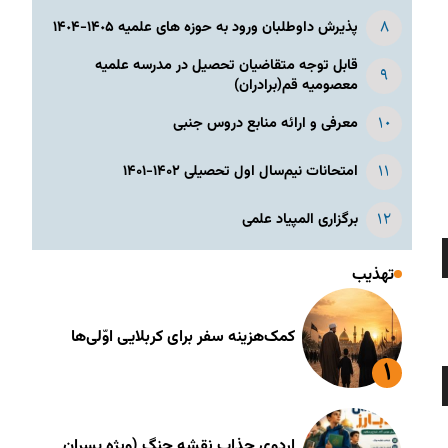
پذیرش داوطلبان ورود به حوزه های علمیه ١۴٠۵-١۴٠۴
قابل توجه متقاضیان تحصیل در مدرسه علمیه
معصومیه قم(برادران)
معرفی و ارائه منابع دروس جنبی
امتحانات نیم‌سال اول تحصیلی ۱۴۰۲-۱۴۰۱
برگزاری المپیاد علمی
رای
تهذیب
فزایش
کمک‌هزینه سفر برای کربلایی اوّلی‌ها
اهش
دا
رای
ز
فزایش
لیدهای
اردوی جذاب نقشه جنگ (ویژه پسران
لا