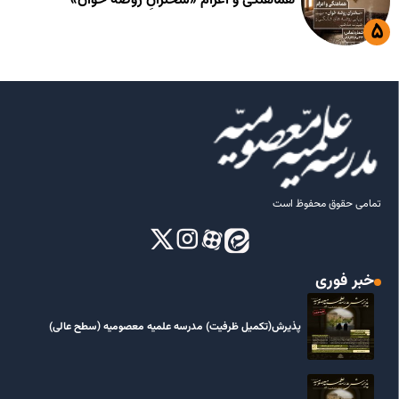
هماهنگی و اعزام «سخنرانِ روضه خوان»
تمامی حقوق محفوظ است
خبر فوری
پذیرش(تکمیل ظرفیت) مدرسه علمیه معصومیه‌ (سطح عالی)