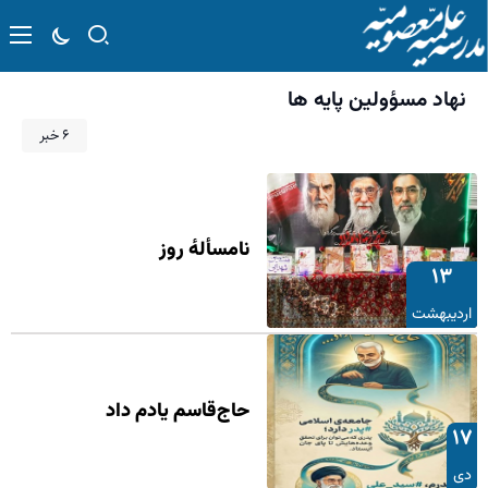
نهاد مسؤولین پایه ها
۶ خبر
نامسأله‌ٔ روز
۱۳
اردیبهشت
حاج‌قاسم یادم داد
۱۷
دی