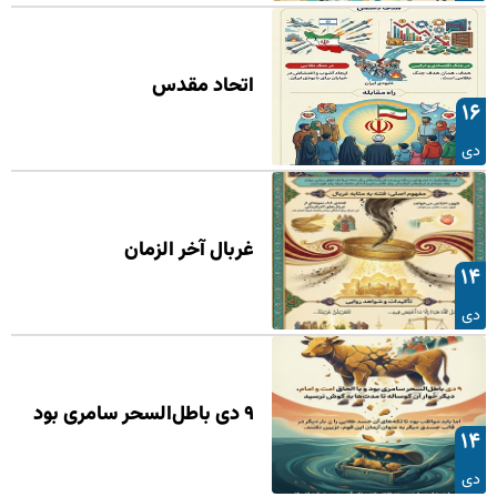
اتحاد مقدس
۱۶
دی
غربال آخر الزمان
۱۴
دی
۹ دی باطل‌السحر سامری بود
۱۴
دی