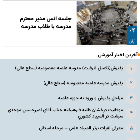
جلسه انس مدیر محترم
مدرسه با طلاب مدرسه
۰۴
آبان
آخرین اخبار آموزشی
پذیرش(تکمیل ظرفیت) مدرسه علمیه معصومیه‌ (سطح عالی)
پذیرش مدرسه علمیه معصومیه‌ (سطح عالی)
مراحل پذیرش و ورود به حوزه علمیه
موفقیت درخشان طلبه فـرهیخته جناب آقای امیرحسین موحدی
سرشت در المپياد كشوري
معرفی نفرات برتر المپیاد علمی – مرحله استانی