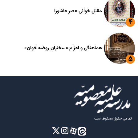
مقتل خوانی عصر عاشورا
هماهنگی و اعزام «سخنرانِ روضه خوان»
تمامی حقوق محفوظ است