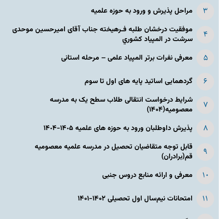
مراحل پذیرش و ورود به حوزه علمیه
موفقیت درخشان طلبه فـرهیخته جناب آقای امیرحسین موحدی
سرشت در المپياد كشوري
معرفی نفرات برتر المپیاد علمی – مرحله استانی
گردهمایی اساتید پایه های اول تا سوم
شرایط درخواست انتقالی طلاب سطح یک به مدرسه
معصومیه(۱۴۰۴)
پذیرش داوطلبان ورود به حوزه های علمیه ١۴٠۵-١۴٠۴
قابل توجه متقاضیان تحصیل در مدرسه علمیه معصومیه
قم(برادران)
معرفی و ارائه منابع دروس جنبی
امتحانات نیم‌سال اول تحصیلی ۱۴۰۲-۱۴۰۱