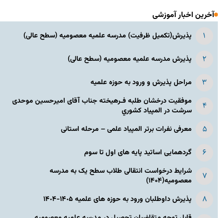
آخرین اخبار آموزشی
پذیرش(تکمیل ظرفیت) مدرسه علمیه معصومیه‌ (سطح عالی)
پذیرش مدرسه علمیه معصومیه‌ (سطح عالی)
مراحل پذیرش و ورود به حوزه علمیه
موفقیت درخشان طلبه فـرهیخته جناب آقای امیرحسین موحدی
سرشت در المپياد كشوري
معرفی نفرات برتر المپیاد علمی – مرحله استانی
گردهمایی اساتید پایه های اول تا سوم
شرایط درخواست انتقالی طلاب سطح یک به مدرسه
معصومیه(۱۴۰۴)
پذیرش داوطلبان ورود به حوزه های علمیه ١۴٠۵-١۴٠۴
قابل توجه متقاضیان تحصیل در مدرسه علمیه معصومیه