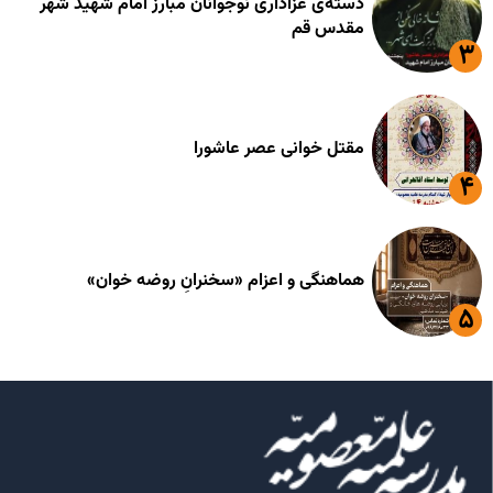
دسته‌ی عزاداری نوجوانان مبارز امام شهید شهر
مقدس قم
مقتل خوانی عصر عاشورا
هماهنگی و اعزام «سخنرانِ روضه خوان»