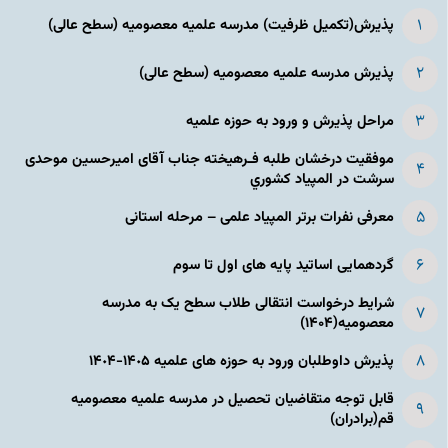
پذیرش(تکمیل ظرفیت) مدرسه علمیه معصومیه‌ (سطح عالی)
پذیرش مدرسه علمیه معصومیه‌ (سطح عالی)
مراحل پذیرش و ورود به حوزه علمیه
موفقیت درخشان طلبه فـرهیخته جناب آقای امیرحسین موحدی
سرشت در المپياد كشوري
معرفی نفرات برتر المپیاد علمی – مرحله استانی
گردهمایی اساتید پایه های اول تا سوم
شرایط درخواست انتقالی طلاب سطح یک به مدرسه
معصومیه(۱۴۰۴)
پذیرش داوطلبان ورود به حوزه های علمیه ١۴٠۵-١۴٠۴
قابل توجه متقاضیان تحصیل در مدرسه علمیه معصومیه
قم(برادران)