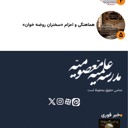
هماهنگی و اعزام «سخنرانِ روضه خوان»
تمامی حقوق محفوظ است
خبر فوری