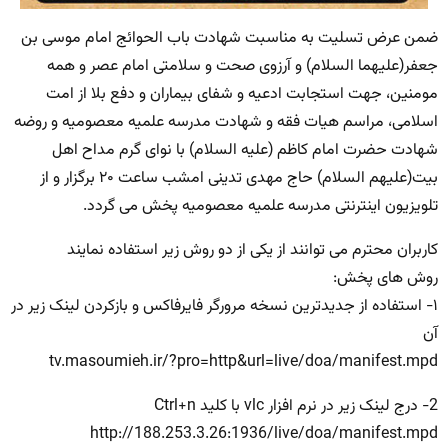
ضمن عرض تسلیت به مناسبت شهادت باب الحوائج امام موسی بن
جعفر(علیهما السلام) و آرزوی صحت و سلامتی امام عصر و همه
مومنین، جهت استجابت ادعیه و شفای بیماران و دفع بلا از امت
اسلامی، مراسم هیات فقه و شهادت مدرسه علمیه معصومیه و روضه
شهادت حضرت امام کاظم (علیه السلام) با نوای گرم مداح اهل
بیت(علیهم السلام) حاج مهدی تدینی امشب ساعت ۲۰ برگزار و از
تلویزیون اینترنتی مدرسه علمیه معصومیه پخش می گردد.
کاربران محترم می توانند از یکی از دو روش زیر استفاده نمایند
روش های پخش:
۱- استفاده از جدیدترین نسخه مرورگر فایرفاکس و بازکردن لینک زیر در
آن
tv.masoumieh.ir/?pro=http&url=live/doa/manifest.mpd
2- درج لینک زیر در نرم افزار vlc با کلید Ctrl+n
http://188.253.3.26:1936/live/doa/manifest.mpd