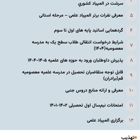
سرشت در المپياد كشوري
معرفی نفرات برتر المپیاد علمی – مرحله استانی
گردهمایی اساتید پایه های اول تا سوم
شرایط درخواست انتقالی طلاب سطح یک به مدرسه
معصومیه(۱۴۰۴)
پذیرش داوطلبان ورود به حوزه های علمیه ١۴٠۵-١۴٠۴
قابل توجه متقاضیان تحصیل در مدرسه علمیه معصومیه
قم(برادران)
معرفی و ارائه منابع دروس جنبی
امتحانات نیم‌سال اول تحصیلی ۱۴۰۲-۱۴۰۱
برگزاری المپیاد علمی
تهذیب