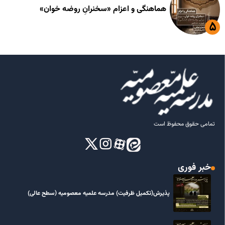
هماهنگی و اعزام «سخنرانِ روضه خوان»
تمامی حقوق محفوظ است
خبر فوری
پذیرش(تکمیل ظرفیت) مدرسه علمیه معصومیه‌ (سطح عالی)