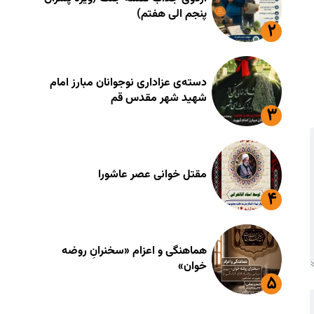
پنجم الی هفتم)
دسته‌ی عزاداری نوجوانان مبارز امام
شهید شهر مقدس قم
مقتل خوانی عصر عاشورا
هماهنگی و اعزام «سخنرانِ روضه
خوان»