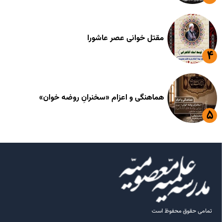
مقتل خوانی عصر عاشورا
هماهنگی و اعزام «سخنرانِ روضه خوان»
تمامی حقوق محفوظ است