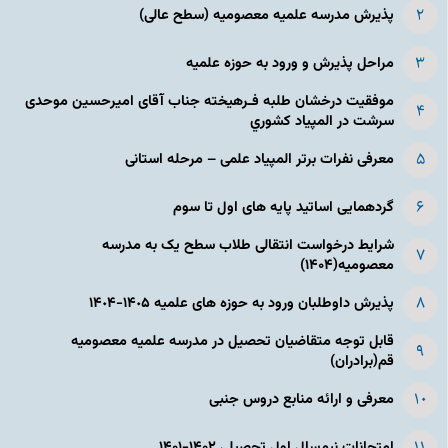
پذیرش مدرسه علمیه معصومیه‌ (سطح عالی)
مراحل پذیرش و ورود به حوزه علمیه
موفقیت درخشان طلبه فـرهیخته جناب آقای امیرحسین موحدی
سرشت در المپياد كشوري
معرفی نفرات برتر المپیاد علمی – مرحله استانی
گردهمایی اساتید پایه های اول تا سوم
شرایط درخواست انتقالی طلاب سطح یک به مدرسه
معصومیه(۱۴۰۴)
پذیرش داوطلبان ورود به حوزه های علمیه ١۴٠۵-١۴٠۴
قابل توجه متقاضیان تحصیل در مدرسه علمیه معصومیه
قم(برادران)
معرفی و ارائه منابع دروس جنبی
امتحانات نیم‌سال اول تحصیلی ۱۴۰۲-۱۴۰۱