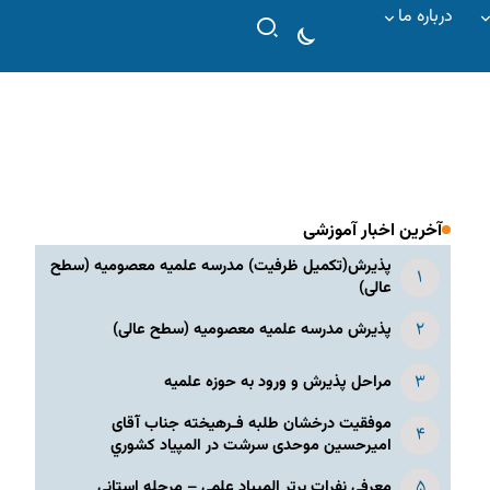
درباره ما
آخرین اخبار آموزشی
پذیرش(تکمیل ظرفیت) مدرسه علمیه معصومیه‌ (سطح
عالی)
پذیرش مدرسه علمیه معصومیه‌ (سطح عالی)
مراحل پذیرش و ورود به حوزه علمیه
موفقیت درخشان طلبه فـرهیخته جناب آقای
امیرحسین موحدی سرشت در المپياد كشوري
معرفی نفرات برتر المپیاد علمی – مرحله استانی