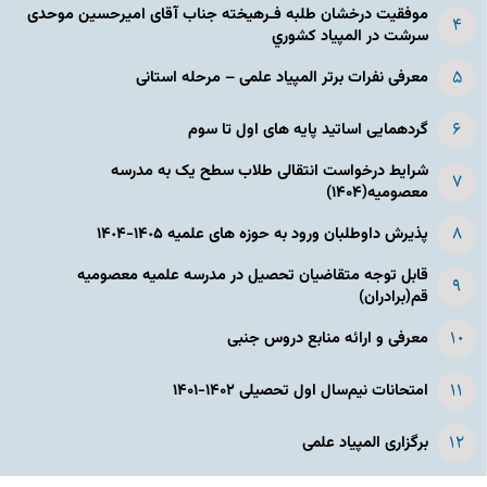
موفقیت درخشان طلبه فـرهیخته جناب آقای امیرحسین موحدی
سرشت در المپياد كشوري
معرفی نفرات برتر المپیاد علمی – مرحله استانی
گردهمایی اساتید پایه های اول تا سوم
شرایط درخواست انتقالی طلاب سطح یک به مدرسه
معصومیه(۱۴۰۴)
پذیرش داوطلبان ورود به حوزه های علمیه ١۴٠۵-١۴٠۴
قابل توجه متقاضیان تحصیل در مدرسه علمیه معصومیه
قم(برادران)
معرفی و ارائه منابع دروس جنبی
امتحانات نیم‌سال اول تحصیلی ۱۴۰۲-۱۴۰۱
برگزاری المپیاد علمی