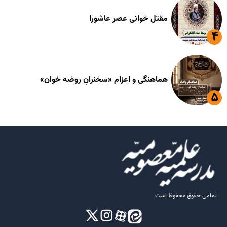
مقتل خوانی عصر عاشورا
هماهنگی و اعزام «سخنرانِ روضه خوان»
تمامی حقوق محفوظ است