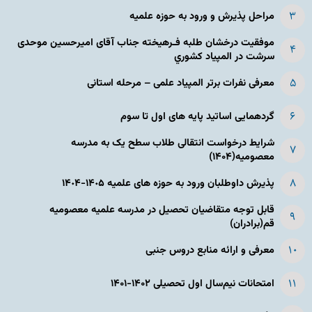
مراحل پذیرش و ورود به حوزه علمیه
موفقیت درخشان طلبه فـرهیخته جناب آقای امیرحسین موحدی
سرشت در المپياد كشوري
معرفی نفرات برتر المپیاد علمی – مرحله استانی
گردهمایی اساتید پایه های اول تا سوم
شرایط درخواست انتقالی طلاب سطح یک به مدرسه
معصومیه(۱۴۰۴)
پذیرش داوطلبان ورود به حوزه های علمیه ١۴٠۵-١۴٠۴
قابل توجه متقاضیان تحصیل در مدرسه علمیه معصومیه
قم(برادران)
معرفی و ارائه منابع دروس جنبی
امتحانات نیم‌سال اول تحصیلی ۱۴۰۲-۱۴۰۱