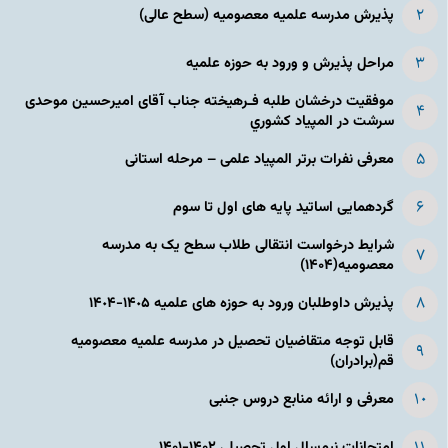
پذیرش مدرسه علمیه معصومیه‌ (سطح عالی)
مراحل پذیرش و ورود به حوزه علمیه
موفقیت درخشان طلبه فـرهیخته جناب آقای امیرحسین موحدی
سرشت در المپياد كشوري
معرفی نفرات برتر المپیاد علمی – مرحله استانی
گردهمایی اساتید پایه های اول تا سوم
شرایط درخواست انتقالی طلاب سطح یک به مدرسه
معصومیه(۱۴۰۴)
پذیرش داوطلبان ورود به حوزه های علمیه ١۴٠۵-١۴٠۴
قابل توجه متقاضیان تحصیل در مدرسه علمیه معصومیه
قم(برادران)
معرفی و ارائه منابع دروس جنبی
امتحانات نیم‌سال اول تحصیلی ۱۴۰۲-۱۴۰۱