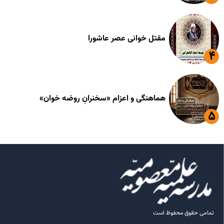
مقتل خوانی عصر عاشورا
هماهنگی و اعزام «سخنرانِ روضه خوان»
تمامی حقوق محفوظ است