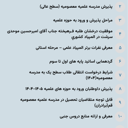
پذیرش مدرسه علمیه معصومیه‌ (سطح عالی)
مراحل پذیرش و ورود به حوزه علمیه
موفقیت درخشان طلبه فـرهیخته جناب آقای امیرحسین موحدی
سرشت در المپياد كشوري
معرفی نفرات برتر المپیاد علمی – مرحله استانی
گردهمایی اساتید پایه های اول تا سوم
شرایط درخواست انتقالی طلاب سطح یک به مدرسه
معصومیه(۱۴۰۴)
پذیرش داوطلبان ورود به حوزه های علمیه ١۴٠۵-١۴٠۴
قابل توجه متقاضیان تحصیل در مدرسه علمیه معصومیه
قم(برادران)
معرفی و ارائه منابع دروس جنبی