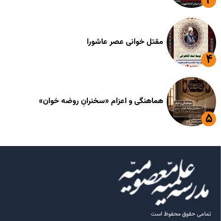
مقتل خوانی عصر عاشورا
هماهنگی و اعزام «سخنرانِ روضه خوان»
تمامی حقوق محفوظ است