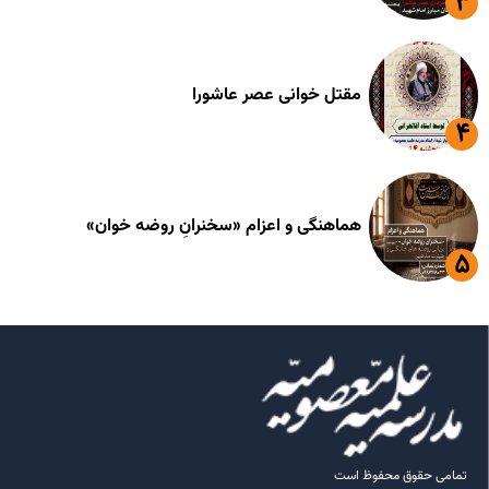
مقتل خوانی عصر عاشورا
هماهنگی و اعزام «سخنرانِ روضه خوان»
تمامی حقوق محفوظ است