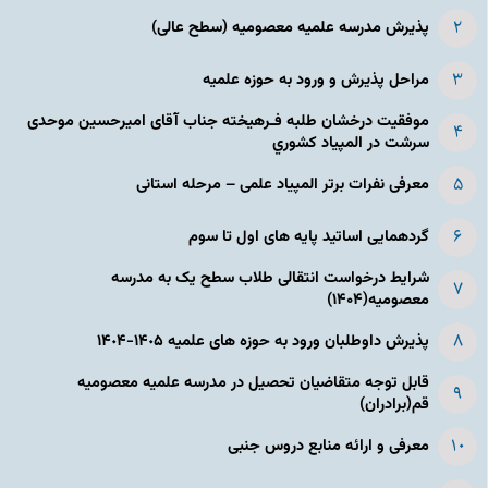
پذیرش مدرسه علمیه معصومیه‌ (سطح عالی)
مراحل پذیرش و ورود به حوزه علمیه
موفقیت درخشان طلبه فـرهیخته جناب آقای امیرحسین موحدی
سرشت در المپياد كشوري
معرفی نفرات برتر المپیاد علمی – مرحله استانی
گردهمایی اساتید پایه های اول تا سوم
شرایط درخواست انتقالی طلاب سطح یک به مدرسه
معصومیه(۱۴۰۴)
پذیرش داوطلبان ورود به حوزه های علمیه ١۴٠۵-١۴٠۴
قابل توجه متقاضیان تحصیل در مدرسه علمیه معصومیه
قم(برادران)
معرفی و ارائه منابع دروس جنبی