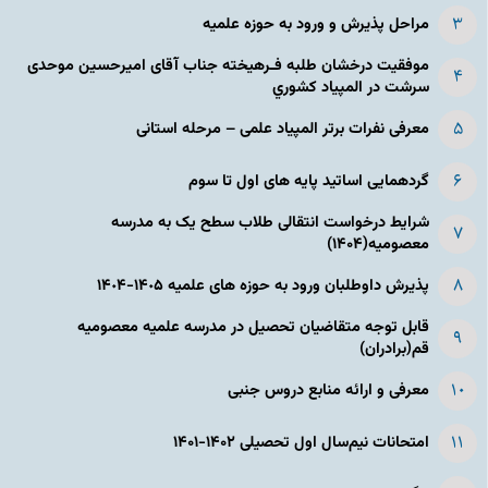
مراحل پذیرش و ورود به حوزه علمیه
موفقیت درخشان طلبه فـرهیخته جناب آقای امیرحسین موحدی
سرشت در المپياد كشوري
معرفی نفرات برتر المپیاد علمی – مرحله استانی
گردهمایی اساتید پایه های اول تا سوم
شرایط درخواست انتقالی طلاب سطح یک به مدرسه
معصومیه(۱۴۰۴)
پذیرش داوطلبان ورود به حوزه های علمیه ١۴٠۵-١۴٠۴
قابل توجه متقاضیان تحصیل در مدرسه علمیه معصومیه
قم(برادران)
معرفی و ارائه منابع دروس جنبی
امتحانات نیم‌سال اول تحصیلی ۱۴۰۲-۱۴۰۱