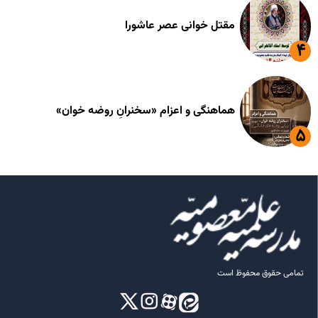
مقتل خوانی عصر عاشورا
هماهنگی و اعزام «سخنرانِ روضه خوان»
تمامی حقوق محفوظ است