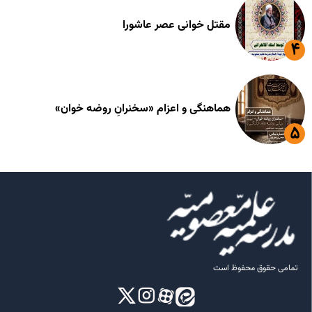
مقتل خوانی عصر عاشورا
هماهنگی و اعزام «سخنرانِ روضه خوان»
تمامی حقوق محفوظ است