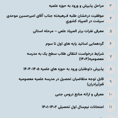
مراحل پذیرش و ورود به حوزه علمیه
موفقیت درخشان طلبه فـرهیخته جناب آقای امیرحسین موحدی
سرشت در المپياد كشوري
معرفی نفرات برتر المپیاد علمی – مرحله استانی
گردهمایی اساتید پایه های اول تا سوم
شرایط درخواست انتقالی طلاب سطح یک به مدرسه
معصومیه(۱۴۰۴)
پذیرش داوطلبان ورود به حوزه های علمیه ١۴٠۵-١۴٠۴
قابل توجه متقاضیان تحصیل در مدرسه علمیه معصومیه
قم(برادران)
معرفی و ارائه منابع دروس جنبی
امتحانات نیم‌سال اول تحصیلی ۱۴۰۲-۱۴۰۱