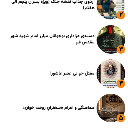
اردوی جذاب نقشه جنگ (ویژه پسران پنجم الی
هفتم)
دسته‌ی عزاداری نوجوانان مبارز امام شهید شهر
مقدس قم
مقتل خوانی عصر عاشورا
هماهنگی و اعزام «سخنرانِ روضه خوان»