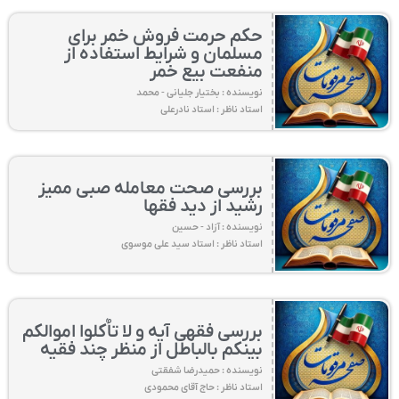
حکم حرمت فروش خمر برای
مسلمان و شرایط استفاده از
منفعت بیع خمر
نویسنده : بختیار جلیانی - محمد
استاد ناظر : استاد نادرعلی
بررسی صحت معامله صبی ممیز
رشید از دید فقها
نویسنده : آزاد - حسین
استاد ناظر : استاد سید علی موسوی
بررسی فقهی آیه و لا تاٌکلوا اموالکم
بینکم بالباطل از منظر چند فقیه
نویسنده : حمیدرضا شفقتی
استاد ناظر : حاج آقای محمودی