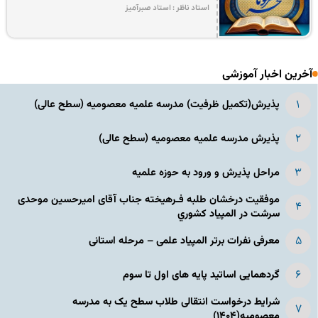
استاد ناظر : استاد صبرآمیز
آخرین اخبار آموزشی
پذیرش(تکمیل ظرفیت) مدرسه علمیه معصومیه‌ (سطح عالی)
پذیرش مدرسه علمیه معصومیه‌ (سطح عالی)
مراحل پذیرش و ورود به حوزه علمیه
موفقیت درخشان طلبه فـرهیخته جناب آقای امیرحسین موحدی
سرشت در المپياد كشوري
معرفی نفرات برتر المپیاد علمی – مرحله استانی
گردهمایی اساتید پایه های اول تا سوم
شرایط درخواست انتقالی طلاب سطح یک به مدرسه
معصومیه(۱۴۰۴)